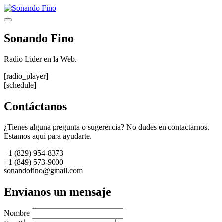
Saltar
al
Menú
contenido
Sonando Fino
Radio Lider en la Web.
[radio_player]
[schedule]
Contáctanos
¿Tienes alguna pregunta o sugerencia? No dudes en contactarnos.
Estamos aquí para ayudarte.
+1 (829) 954-8373
+1 (849) 573-9000
sonandofino@gmail.com
Envíanos un mensaje
Nombre