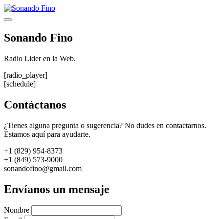
Saltar
al
Menú
contenido
Sonando Fino
Radio Lider en la Web.
[radio_player]
[schedule]
Contáctanos
¿Tienes alguna pregunta o sugerencia? No dudes en contactarnos.
Estamos aquí para ayudarte.
+1 (829) 954-8373
+1 (849) 573-9000
sonandofino@gmail.com
Envíanos un mensaje
Nombre