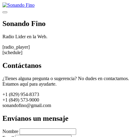
Saltar
al
Menú
contenido
Sonando Fino
Radio Lider en la Web.
[radio_player]
[schedule]
Contáctanos
¿Tienes alguna pregunta o sugerencia? No dudes en contactarnos.
Estamos aquí para ayudarte.
+1 (829) 954-8373
+1 (849) 573-9000
sonandofino@gmail.com
Envíanos un mensaje
Nombre