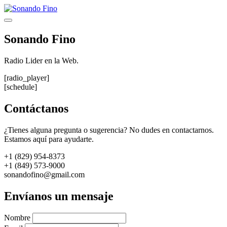
Saltar
al
Menú
contenido
Sonando Fino
Radio Lider en la Web.
[radio_player]
[schedule]
Contáctanos
¿Tienes alguna pregunta o sugerencia? No dudes en contactarnos.
Estamos aquí para ayudarte.
+1 (829) 954-8373
+1 (849) 573-9000
sonandofino@gmail.com
Envíanos un mensaje
Nombre