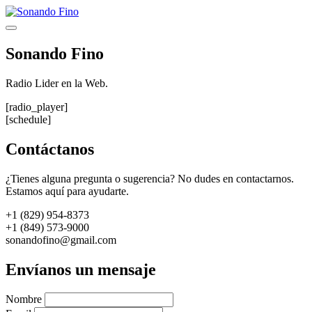
Saltar
al
Menú
contenido
Sonando Fino
Radio Lider en la Web.
[radio_player]
[schedule]
Contáctanos
¿Tienes alguna pregunta o sugerencia? No dudes en contactarnos.
Estamos aquí para ayudarte.
+1 (829) 954-8373
+1 (849) 573-9000
sonandofino@gmail.com
Envíanos un mensaje
Nombre