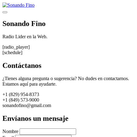
Saltar
al
Menú
contenido
Sonando Fino
Radio Lider en la Web.
[radio_player]
[schedule]
Contáctanos
¿Tienes alguna pregunta o sugerencia? No dudes en contactarnos.
Estamos aquí para ayudarte.
+1 (829) 954-8373
+1 (849) 573-9000
sonandofino@gmail.com
Envíanos un mensaje
Nombre