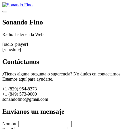
Saltar
al
Menú
contenido
Sonando Fino
Radio Lider en la Web.
[radio_player]
[schedule]
Contáctanos
¿Tienes alguna pregunta o sugerencia? No dudes en contactarnos.
Estamos aquí para ayudarte.
+1 (829) 954-8373
+1 (849) 573-9000
sonandofino@gmail.com
Envíanos un mensaje
Nombre