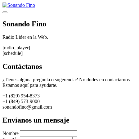
Saltar
al
Menú
contenido
Sonando Fino
Radio Lider en la Web.
[radio_player]
[schedule]
Contáctanos
¿Tienes alguna pregunta o sugerencia? No dudes en contactarnos.
Estamos aquí para ayudarte.
+1 (829) 954-8373
+1 (849) 573-9000
sonandofino@gmail.com
Envíanos un mensaje
Nombre