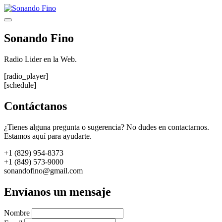
Saltar
al
Menú
contenido
Sonando Fino
Radio Lider en la Web.
[radio_player]
[schedule]
Contáctanos
¿Tienes alguna pregunta o sugerencia? No dudes en contactarnos.
Estamos aquí para ayudarte.
+1 (829) 954-8373
+1 (849) 573-9000
sonandofino@gmail.com
Envíanos un mensaje
Nombre