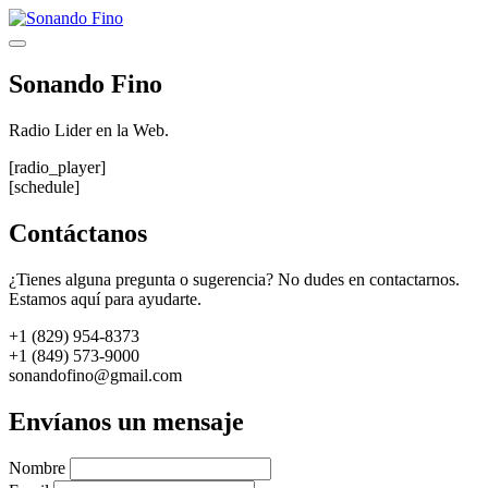
Saltar
al
Menú
contenido
Sonando Fino
Radio Lider en la Web.
[radio_player]
[schedule]
Contáctanos
¿Tienes alguna pregunta o sugerencia? No dudes en contactarnos.
Estamos aquí para ayudarte.
+1 (829) 954-8373
+1 (849) 573-9000
sonandofino@gmail.com
Envíanos un mensaje
Nombre