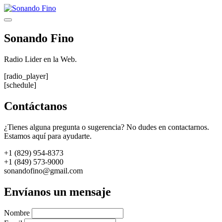
Saltar
al
Menú
contenido
Sonando Fino
Radio Lider en la Web.
[radio_player]
[schedule]
Contáctanos
¿Tienes alguna pregunta o sugerencia? No dudes en contactarnos.
Estamos aquí para ayudarte.
+1 (829) 954-8373
+1 (849) 573-9000
sonandofino@gmail.com
Envíanos un mensaje
Nombre