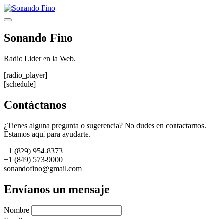
Saltar
al
Menú
contenido
Sonando Fino
Radio Lider en la Web.
[radio_player]
[schedule]
Contáctanos
¿Tienes alguna pregunta o sugerencia? No dudes en contactarnos.
Estamos aquí para ayudarte.
+1 (829) 954-8373
+1 (849) 573-9000
sonandofino@gmail.com
Envíanos un mensaje
Nombre