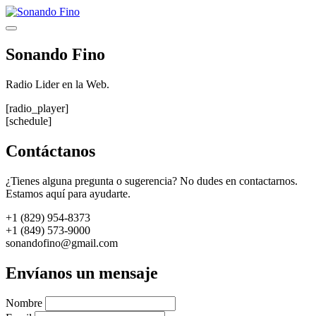
Saltar
al
Menú
contenido
Sonando Fino
Radio Lider en la Web.
[radio_player]
[schedule]
Contáctanos
¿Tienes alguna pregunta o sugerencia? No dudes en contactarnos.
Estamos aquí para ayudarte.
+1 (829) 954-8373
+1 (849) 573-9000
sonandofino@gmail.com
Envíanos un mensaje
Nombre