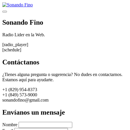
Saltar
al
Menú
contenido
Sonando Fino
Radio Lider en la Web.
[radio_player]
[schedule]
Contáctanos
¿Tienes alguna pregunta o sugerencia? No dudes en contactarnos.
Estamos aquí para ayudarte.
+1 (829) 954-8373
+1 (849) 573-9000
sonandofino@gmail.com
Envíanos un mensaje
Nombre