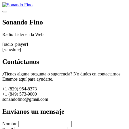
Saltar
al
Menú
contenido
Sonando Fino
Radio Lider en la Web.
[radio_player]
[schedule]
Contáctanos
¿Tienes alguna pregunta o sugerencia? No dudes en contactarnos.
Estamos aquí para ayudarte.
+1 (829) 954-8373
+1 (849) 573-9000
sonandofino@gmail.com
Envíanos un mensaje
Nombre