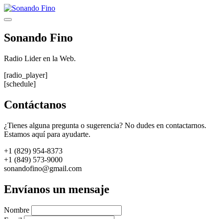
Saltar
al
Menú
contenido
Sonando Fino
Radio Lider en la Web.
[radio_player]
[schedule]
Contáctanos
¿Tienes alguna pregunta o sugerencia? No dudes en contactarnos.
Estamos aquí para ayudarte.
+1 (829) 954-8373
+1 (849) 573-9000
sonandofino@gmail.com
Envíanos un mensaje
Nombre