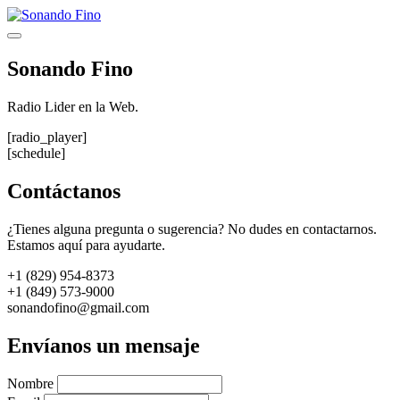
Saltar
al
Menú
contenido
Sonando Fino
Radio Lider en la Web.
[radio_player]
[schedule]
Contáctanos
¿Tienes alguna pregunta o sugerencia? No dudes en contactarnos.
Estamos aquí para ayudarte.
+1 (829) 954-8373
+1 (849) 573-9000
sonandofino@gmail.com
Envíanos un mensaje
Nombre