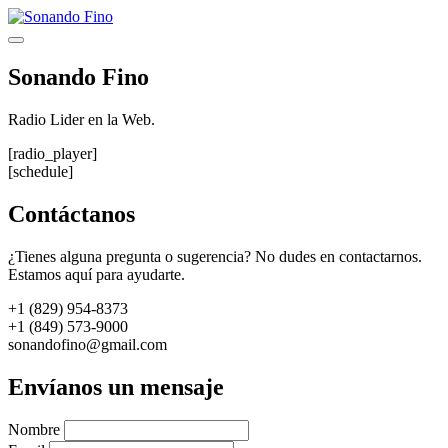
Saltar
al
Menú
contenido
Sonando Fino
Radio Lider en la Web.
[radio_player]
[schedule]
Contáctanos
¿Tienes alguna pregunta o sugerencia? No dudes en contactarnos.
Estamos aquí para ayudarte.
+1 (829) 954-8373
+1 (849) 573-9000
sonandofino@gmail.com
Envíanos un mensaje
Nombre