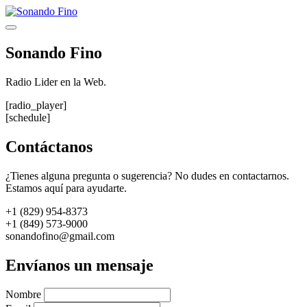
Saltar
al
Menú
contenido
Sonando Fino
Radio Lider en la Web.
[radio_player]
[schedule]
Contáctanos
¿Tienes alguna pregunta o sugerencia? No dudes en contactarnos.
Estamos aquí para ayudarte.
+1 (829) 954-8373
+1 (849) 573-9000
sonandofino@gmail.com
Envíanos un mensaje
Nombre