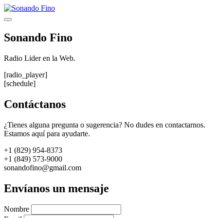
Saltar
al
Menú
contenido
Sonando Fino
Radio Lider en la Web.
[radio_player]
[schedule]
Contáctanos
¿Tienes alguna pregunta o sugerencia? No dudes en contactarnos.
Estamos aquí para ayudarte.
+1 (829) 954-8373
+1 (849) 573-9000
sonandofino@gmail.com
Envíanos un mensaje
Nombre