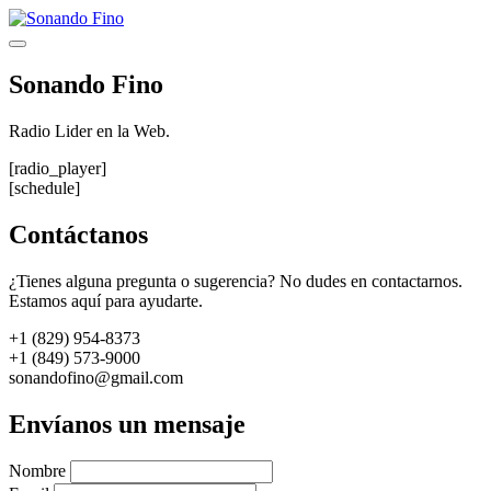
Saltar
al
Menú
contenido
Sonando Fino
Radio Lider en la Web.
[radio_player]
[schedule]
Contáctanos
¿Tienes alguna pregunta o sugerencia? No dudes en contactarnos.
Estamos aquí para ayudarte.
+1 (829) 954-8373
+1 (849) 573-9000
sonandofino@gmail.com
Envíanos un mensaje
Nombre