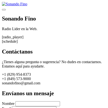
Saltar
al
Menú
contenido
Sonando Fino
Radio Lider en la Web.
[radio_player]
[schedule]
Contáctanos
¿Tienes alguna pregunta o sugerencia? No dudes en contactarnos.
Estamos aquí para ayudarte.
+1 (829) 954-8373
+1 (849) 573-9000
sonandofino@gmail.com
Envíanos un mensaje
Nombre