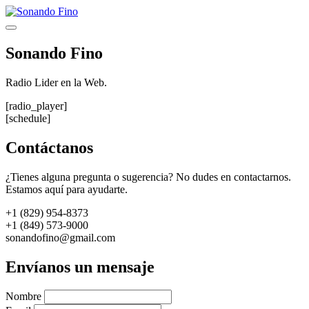
Saltar
al
Menú
contenido
Sonando Fino
Radio Lider en la Web.
[radio_player]
[schedule]
Contáctanos
¿Tienes alguna pregunta o sugerencia? No dudes en contactarnos.
Estamos aquí para ayudarte.
+1 (829) 954-8373
+1 (849) 573-9000
sonandofino@gmail.com
Envíanos un mensaje
Nombre