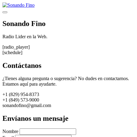
Saltar
al
Menú
contenido
Sonando Fino
Radio Lider en la Web.
[radio_player]
[schedule]
Contáctanos
¿Tienes alguna pregunta o sugerencia? No dudes en contactarnos.
Estamos aquí para ayudarte.
+1 (829) 954-8373
+1 (849) 573-9000
sonandofino@gmail.com
Envíanos un mensaje
Nombre