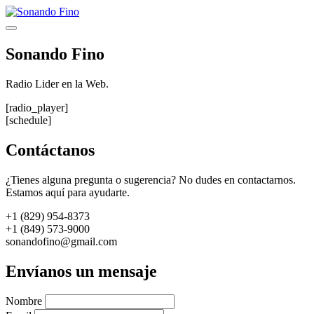
Saltar
al
Menú
contenido
Sonando Fino
Radio Lider en la Web.
[radio_player]
[schedule]
Contáctanos
¿Tienes alguna pregunta o sugerencia? No dudes en contactarnos.
Estamos aquí para ayudarte.
+1 (829) 954-8373
+1 (849) 573-9000
sonandofino@gmail.com
Envíanos un mensaje
Nombre