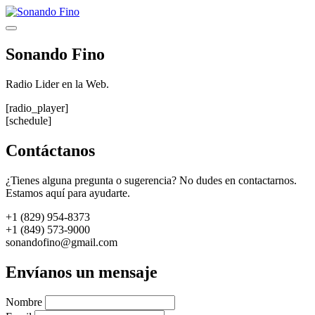
Saltar
al
Menú
contenido
Sonando Fino
Radio Lider en la Web.
[radio_player]
[schedule]
Contáctanos
¿Tienes alguna pregunta o sugerencia? No dudes en contactarnos.
Estamos aquí para ayudarte.
+1 (829) 954-8373
+1 (849) 573-9000
sonandofino@gmail.com
Envíanos un mensaje
Nombre