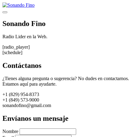
Saltar
al
Menú
contenido
Sonando Fino
Radio Lider en la Web.
[radio_player]
[schedule]
Contáctanos
¿Tienes alguna pregunta o sugerencia? No dudes en contactarnos.
Estamos aquí para ayudarte.
+1 (829) 954-8373
+1 (849) 573-9000
sonandofino@gmail.com
Envíanos un mensaje
Nombre