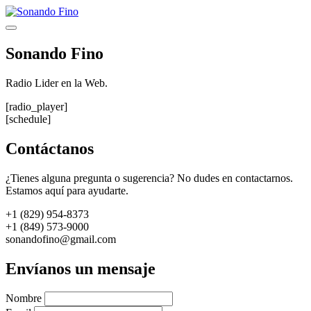
Saltar
al
Menú
contenido
Sonando Fino
Radio Lider en la Web.
[radio_player]
[schedule]
Contáctanos
¿Tienes alguna pregunta o sugerencia? No dudes en contactarnos.
Estamos aquí para ayudarte.
+1 (829) 954-8373
+1 (849) 573-9000
sonandofino@gmail.com
Envíanos un mensaje
Nombre