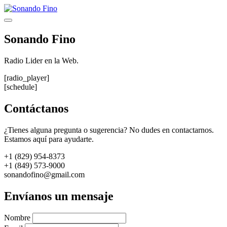
Saltar
al
Menú
contenido
Sonando Fino
Radio Lider en la Web.
[radio_player]
[schedule]
Contáctanos
¿Tienes alguna pregunta o sugerencia? No dudes en contactarnos.
Estamos aquí para ayudarte.
+1 (829) 954-8373
+1 (849) 573-9000
sonandofino@gmail.com
Envíanos un mensaje
Nombre