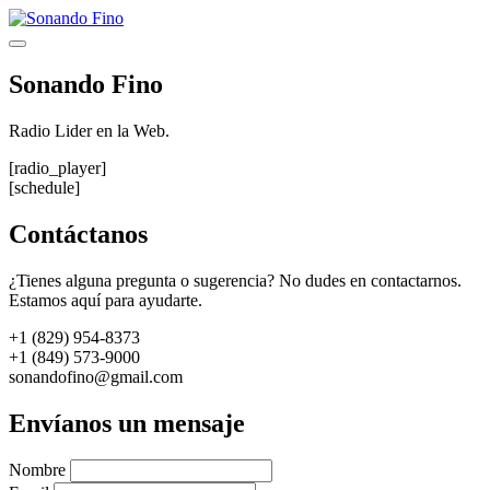
Saltar
al
Menú
contenido
Sonando Fino
Radio Lider en la Web.
[radio_player]
[schedule]
Contáctanos
¿Tienes alguna pregunta o sugerencia? No dudes en contactarnos.
Estamos aquí para ayudarte.
+1 (829) 954-8373
+1 (849) 573-9000
sonandofino@gmail.com
Envíanos un mensaje
Nombre