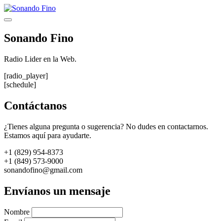
Saltar
al
Menú
contenido
Sonando Fino
Radio Lider en la Web.
[radio_player]
[schedule]
Contáctanos
¿Tienes alguna pregunta o sugerencia? No dudes en contactarnos.
Estamos aquí para ayudarte.
+1 (829) 954-8373
+1 (849) 573-9000
sonandofino@gmail.com
Envíanos un mensaje
Nombre