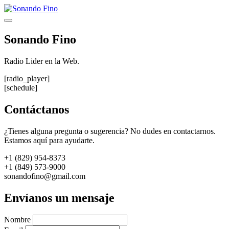
Saltar
al
Menú
contenido
Sonando Fino
Radio Lider en la Web.
[radio_player]
[schedule]
Contáctanos
¿Tienes alguna pregunta o sugerencia? No dudes en contactarnos.
Estamos aquí para ayudarte.
+1 (829) 954-8373
+1 (849) 573-9000
sonandofino@gmail.com
Envíanos un mensaje
Nombre