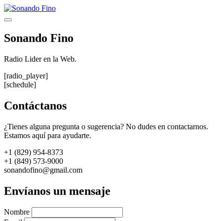
Saltar
al
Menú
contenido
Sonando Fino
Radio Lider en la Web.
[radio_player]
[schedule]
Contáctanos
¿Tienes alguna pregunta o sugerencia? No dudes en contactarnos.
Estamos aquí para ayudarte.
+1 (829) 954-8373
+1 (849) 573-9000
sonandofino@gmail.com
Envíanos un mensaje
Nombre