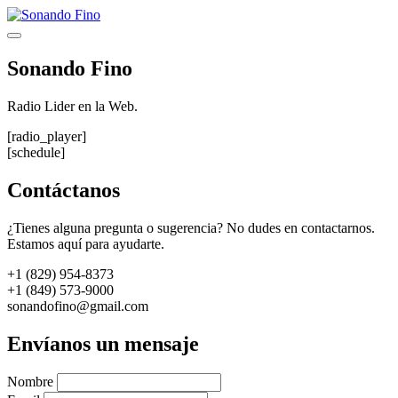
Saltar
al
Menú
contenido
Sonando Fino
Radio Lider en la Web.
[radio_player]
[schedule]
Contáctanos
¿Tienes alguna pregunta o sugerencia? No dudes en contactarnos.
Estamos aquí para ayudarte.
+1 (829) 954-8373
+1 (849) 573-9000
sonandofino@gmail.com
Envíanos un mensaje
Nombre