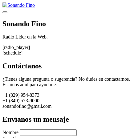
Saltar
al
Menú
contenido
Sonando Fino
Radio Lider en la Web.
[radio_player]
[schedule]
Contáctanos
¿Tienes alguna pregunta o sugerencia? No dudes en contactarnos.
Estamos aquí para ayudarte.
+1 (829) 954-8373
+1 (849) 573-9000
sonandofino@gmail.com
Envíanos un mensaje
Nombre