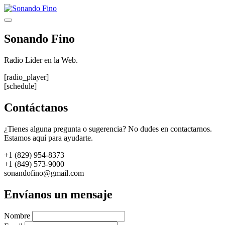
Saltar
al
Menú
contenido
Sonando Fino
Radio Lider en la Web.
[radio_player]
[schedule]
Contáctanos
¿Tienes alguna pregunta o sugerencia? No dudes en contactarnos.
Estamos aquí para ayudarte.
+1 (829) 954-8373
+1 (849) 573-9000
sonandofino@gmail.com
Envíanos un mensaje
Nombre