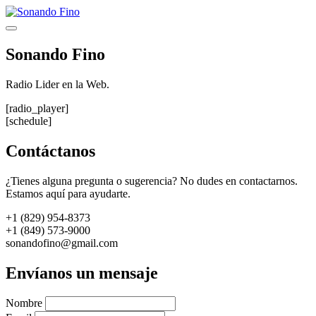
Saltar
al
Menú
contenido
Sonando Fino
Radio Lider en la Web.
[radio_player]
[schedule]
Contáctanos
¿Tienes alguna pregunta o sugerencia? No dudes en contactarnos.
Estamos aquí para ayudarte.
+1 (829) 954-8373
+1 (849) 573-9000
sonandofino@gmail.com
Envíanos un mensaje
Nombre