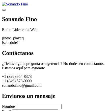
Saltar
al
Menú
contenido
Sonando Fino
Radio Lider en la Web.
[radio_player]
[schedule]
Contáctanos
¿Tienes alguna pregunta o sugerencia? No dudes en contactarnos.
Estamos aquí para ayudarte.
+1 (829) 954-8373
+1 (849) 573-9000
sonandofino@gmail.com
Envíanos un mensaje
Nombre