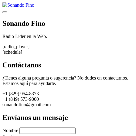
Saltar
al
Menú
contenido
Sonando Fino
Radio Lider en la Web.
[radio_player]
[schedule]
Contáctanos
¿Tienes alguna pregunta o sugerencia? No dudes en contactarnos.
Estamos aquí para ayudarte.
+1 (829) 954-8373
+1 (849) 573-9000
sonandofino@gmail.com
Envíanos un mensaje
Nombre