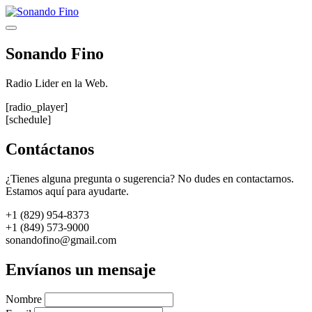
Saltar
al
Menú
contenido
Sonando Fino
Radio Lider en la Web.
[radio_player]
[schedule]
Contáctanos
¿Tienes alguna pregunta o sugerencia? No dudes en contactarnos.
Estamos aquí para ayudarte.
+1 (829) 954-8373
+1 (849) 573-9000
sonandofino@gmail.com
Envíanos un mensaje
Nombre