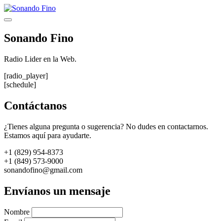
Saltar
al
Menú
contenido
Sonando Fino
Radio Lider en la Web.
[radio_player]
[schedule]
Contáctanos
¿Tienes alguna pregunta o sugerencia? No dudes en contactarnos.
Estamos aquí para ayudarte.
+1 (829) 954-8373
+1 (849) 573-9000
sonandofino@gmail.com
Envíanos un mensaje
Nombre