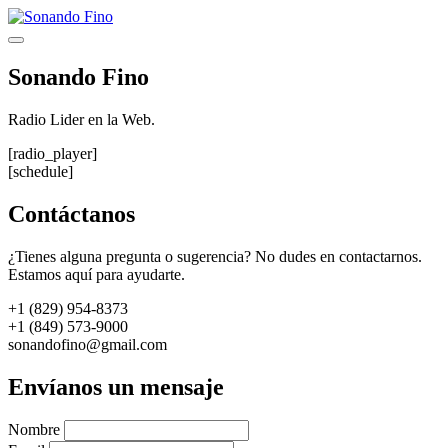
Saltar
al
Menú
contenido
Sonando Fino
Radio Lider en la Web.
[radio_player]
[schedule]
Contáctanos
¿Tienes alguna pregunta o sugerencia? No dudes en contactarnos.
Estamos aquí para ayudarte.
+1 (829) 954-8373
+1 (849) 573-9000
sonandofino@gmail.com
Envíanos un mensaje
Nombre