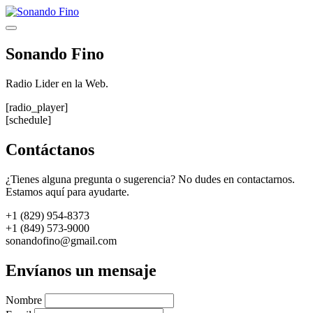
Saltar
al
Menú
contenido
Sonando Fino
Radio Lider en la Web.
[radio_player]
[schedule]
Contáctanos
¿Tienes alguna pregunta o sugerencia? No dudes en contactarnos.
Estamos aquí para ayudarte.
+1 (829) 954-8373
+1 (849) 573-9000
sonandofino@gmail.com
Envíanos un mensaje
Nombre