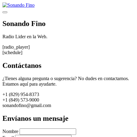
Saltar
al
Menú
contenido
Sonando Fino
Radio Lider en la Web.
[radio_player]
[schedule]
Contáctanos
¿Tienes alguna pregunta o sugerencia? No dudes en contactarnos.
Estamos aquí para ayudarte.
+1 (829) 954-8373
+1 (849) 573-9000
sonandofino@gmail.com
Envíanos un mensaje
Nombre