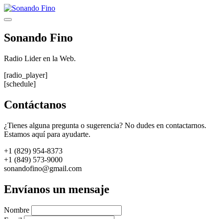
Saltar
al
Menú
contenido
Sonando Fino
Radio Lider en la Web.
[radio_player]
[schedule]
Contáctanos
¿Tienes alguna pregunta o sugerencia? No dudes en contactarnos.
Estamos aquí para ayudarte.
+1 (829) 954-8373
+1 (849) 573-9000
sonandofino@gmail.com
Envíanos un mensaje
Nombre