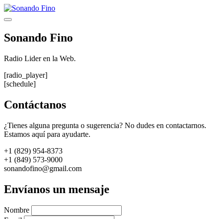
Saltar
al
Menú
contenido
Sonando Fino
Radio Lider en la Web.
[radio_player]
[schedule]
Contáctanos
¿Tienes alguna pregunta o sugerencia? No dudes en contactarnos.
Estamos aquí para ayudarte.
+1 (829) 954-8373
+1 (849) 573-9000
sonandofino@gmail.com
Envíanos un mensaje
Nombre