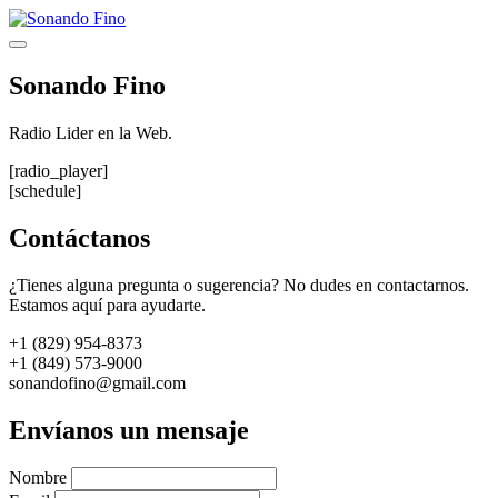
Saltar
al
Menú
contenido
Sonando Fino
Radio Lider en la Web.
[radio_player]
[schedule]
Contáctanos
¿Tienes alguna pregunta o sugerencia? No dudes en contactarnos.
Estamos aquí para ayudarte.
+1 (829) 954-8373
+1 (849) 573-9000
sonandofino@gmail.com
Envíanos un mensaje
Nombre