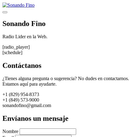
Saltar
al
Menú
contenido
Sonando Fino
Radio Lider en la Web.
[radio_player]
[schedule]
Contáctanos
¿Tienes alguna pregunta o sugerencia? No dudes en contactarnos.
Estamos aquí para ayudarte.
+1 (829) 954-8373
+1 (849) 573-9000
sonandofino@gmail.com
Envíanos un mensaje
Nombre