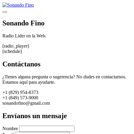
Saltar
al
Menú
contenido
Sonando Fino
Radio Lider en la Web.
[radio_player]
[schedule]
Contáctanos
¿Tienes alguna pregunta o sugerencia? No dudes en contactarnos.
Estamos aquí para ayudarte.
+1 (829) 954-8373
+1 (849) 573-9000
sonandofino@gmail.com
Envíanos un mensaje
Nombre