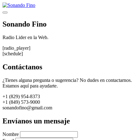
Saltar
al
Menú
contenido
Sonando Fino
Radio Lider en la Web.
[radio_player]
[schedule]
Contáctanos
¿Tienes alguna pregunta o sugerencia? No dudes en contactarnos.
Estamos aquí para ayudarte.
+1 (829) 954-8373
+1 (849) 573-9000
sonandofino@gmail.com
Envíanos un mensaje
Nombre